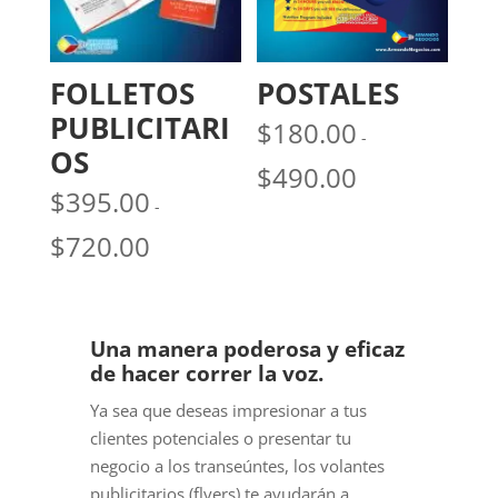
FOLLETOS
POSTALES
PUBLICITARI
$
180.00
-
OS
Rango
$
490.00
de
$
395.00
-
precios:
Rango
$
720.00
desde
de
$180.00
precios:
hasta
desde
$490.00
$395.00
Una manera poderosa y eficaz
hasta
de hacer correr la voz.
$720.00
Ya sea que deseas impresionar a tus
clientes potenciales o presentar tu
negocio a los transeúntes, los volantes
publicitarios (flyers) te ayudarán a